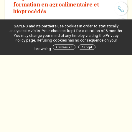
formation en agroalimentaire et
bioprocédés
L’Institut Agro Dijon et Sayens s’associent pour proposer des
formations continues innovantes, conçues pour répondre aux défis
SAYENS and its partners use cookies in order to statistically
des filières agroalimentaires…
analyse site visits. Your choice is kept for a duration of 6 months.
You may change your mind at any time by visiting the Privacy
Policy page. Refusing cookies has no consequence on your
Discover
Customize
Accept
browsing.