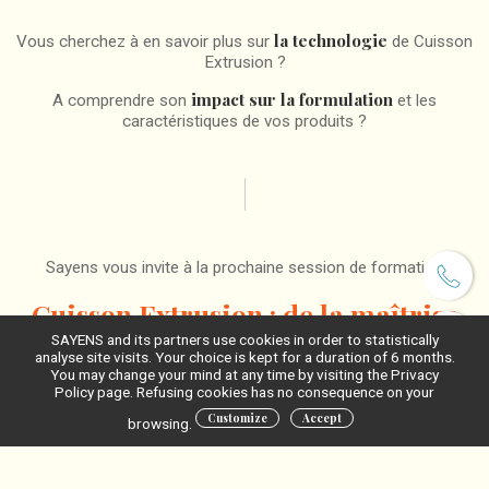
la technologie
Vous cherchez à en savoir plus sur
de Cuisson
Extrusion ?
impact sur la formulation
A comprendre son
et les
caractéristiques de vos produits ?
Sayens vous invite à la prochaine session de formation
Cuisson Extrusion : de la maîtrise
du procédé au produit fini
SAYENS and its partners use cookies in order to statistically
analyse site visits. Your choice is kept for a duration of 6 months.
You may change your mind at any time by visiting the Privacy
Policy page. Refusing cookies has no consequence on your
Customize
Accept
browsing.
Chercheurs et ingénieurs du domaine agroalimentaire vous les
techniques
paramétrages
et