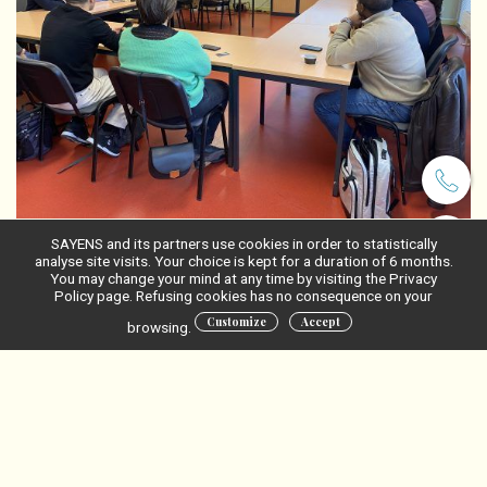
SAYENS and its partners use cookies in order to statistically
analyse site visits. Your choice is kept for a duration of 6 months.
Visite de la halle de technologie
de plus de 2000m2
et
You may change your mind at any time by visiting the Privacy
Policy page. Refusing cookies has no consequence on your
de ses équipements guidée par Jonathan Valila,
Customize
Accept
Responsable du domaine Agroalimentaire.
browsing.
Lors de cette visite, présentations de nombreux exemples de
réalisations pour illustrer l’étendue de nos expertises et
équipements industriels
solutions, passage par nos
tels que
cuiseurs-extrudeurs bivis et monovis
des
,
pour la
homogénéisateurs, foisonneurs
Cuisson-extrusion, des
,…
,
fermenteurs,
pour l’ émulsification et foisonnement
des