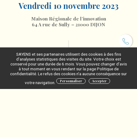
Vendredi 10 novembre 2023
Maison Régionale de l’innovation
64 A rue de Sully – 21000 DIJON
SAYENS et ses partenaires utilisent des cookies à des fins
d’analyses statistiques des visites du site. Votre choix est
conservé pour une durée de 6 mois. Vous pouvez changer d’avis
Programme
à tout moment en vous rendant sur la page Politique de
confidentialité. Le refus des cookies n’a aucune conséquence sur
9h
– Accueil – 9h30 : Introduction
Personnaliser
Accepter
votre navigation.
Présentation des appels bio-économie dans
9h45
–
Horizon Europe
:
Présentation du cluster 6
Focus sur les appels 2024
Rôle du PCN
Témoignages de porteurs de projets
10H15
–