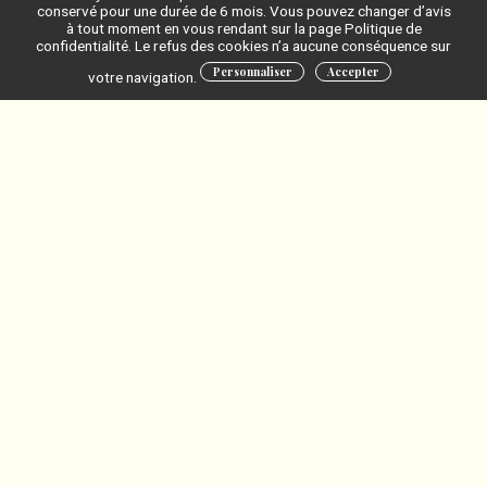
conservé pour une durée de 6 mois. Vous pouvez changer d’avis
Eric GELHAYE | PROFILIA
à tout moment en vous rendant sur la page Politique de
confidentialité. Le refus des cookies n’a aucune conséquence sur
Les start-ups à l’honneur
Personnaliser
Accepter
votre navigation.
Start-up Pitch Session
Start-ups présentes lors du
#4 :
intyREALITY
ALKEMYS Therapeutics
AsklepIA
CRYSTAL ENERGY
ARCHIFY.fr
ONCOTERPY
LTF
PINT
X-HOLD
TELENDO
ImproveHEAT
DELPHI
PHOREXA