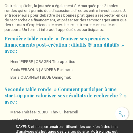
Outre les pitchs, la journée a également été marquée par 2 tables
rondes qui ont permis des discussions directes entre investisseurs &
entrepreneurs pour débattre des bonnes pratiques à respecter en cas
de recherche de financement, et présenter des témoignages ainsi que
des retours d’expérience de chercheurs-entrepreneurs sur leurs
parcours. Un format interactif apprécié des participants.
Première table ronde » Trouver ses premiers
financements post-création : dilutifs & non dilutifs »
avec :
Henri PIERRE | ORAGEN Therapeutics
Yanis FERAOUN | ANDERA Partners
Boris OUARNIER | BLUE Omingmak
Seconde table ronde » Comment participer à une
start-up pour valoriser ses résultats de recherche ? »
avec :
Marie-Thérèse RUBIO | ThINK Theracell
Paul DIDIER | PINT
SAYENS et ses partenaires utilisent des cookies à des fins
Nicolas GAUVILLE | CATS & FOXES
d’analyses statistiques des visites du site. Votre choix est