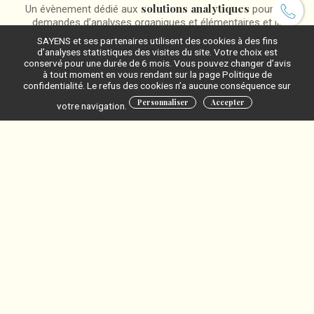
solutions analytiques
Un évènement dédié aux
pour les
demandes d’analyses organiques et élémentaires et la
préparation des échantillons associés
SAYENS et ses partenaires utilisent des cookies à des fins
d’analyses statistiques des visites du site. Votre choix est
Venez découvrir les dernières avancées de la recherche
conservé pour une durée de 6 mois. Vous pouvez changer d’avis
PACMUB – Pôle de
publique et en particulier celles du
à tout moment en vous rendant sur la page Politique de
confidentialité. Le refus des cookies n’a aucune conséquence sur
Chimie Moléculaire
de l’université de Bourgogne
Personnaliser
Accepter
votre navigation.
Pour en savoir plus
Ces articles pourraient vous
intéresser