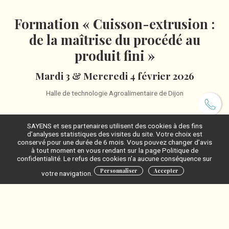
Formation « Cuisson-extrusion :
de la maîtrise du procédé au
produit fini »
Mardi 3 & Mercredi 4 février 2026
Halle de technologie Agroalimentaire de Dijon
SAYENS et ses partenaires utilisent des cookies à des fins
d’analyses statistiques des visites du site. Votre choix est
Pourquoi vos équipes doivent suivre cette formation ?
conservé pour une durée de 6 mois. Vous pouvez changer d’avis
à tout moment en vous rendant sur la page Politique de
Parce que la cuisson-extrusion est l’un des procédés les plus
confidentialité. Le refus des cookies n’a aucune conséquence sur
stratégiques pour :
Personnaliser
Accepter
votre navigation.
▪️innover plus rapidement et développer de nouveaux produits
▪️améliorer la qualité en maîtrisant texture, expansion et propriétés
nutritionnelles
▪️optimiser les coûts et la performance industrielle
▪️renforcer la maîtrise technique des lignes