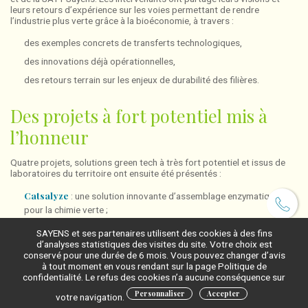
leurs retours d’expérience sur les voies permettant de rendre
l’industrie plus verte grâce à la bioéconomie, à travers :
des exemples concrets de transferts technologiques,
des innovations déjà opérationnelles,
des retours terrain sur les enjeux de durabilité des filières.
Des projets à fort potentiel mis à
l’honneur
Quatre projets, solutions green tech à très fort potentiel et issus de
laboratoires du territoire ont ensuite été présentés :
Catsalyze
: une solution innovante d’assemblage enzymatique
pour la chimie verte ;
FullyBiogrease
: des graisses lubrifiantes 100 % biosourcées ;
SAYENS et ses partenaires utilisent des cookies à des fins
d’analyses statistiques des visites du site. Votre choix est
Biolorex
: un procédé de méthanation biologique permettant
conservé pour une durée de 6 mois. Vous pouvez changer d’avis
d’augmenter la production de biométhane ;
à tout moment en vous rendant sur la page Politique de
confidentialité. Le refus des cookies n’a aucune conséquence sur
Pyrolyse & gazéification de la biomasse
: des approches
Personnaliser
Accepter
thermochimiques avancées pour la valorisation énergétique de la
votre navigation.