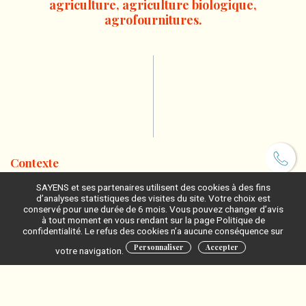
agriculture, agriculture biologique,
agrofournitures.
Contexte
L’Oïdium fait partie des maladies les plus courantes mais aussi des
SAYENS et ses partenaires utilisent des cookies à des fins
plus dommageables pour la vigne. De nombreux traitements sont
d’analyses statistiques des visites du site. Votre choix est
actuellement réalisés pour lutter contre fléau. Devant la prise de
conservé pour une durée de 6 mois. Vous pouvez changer d’avis
conscience d’une viticulture respectueuse des personnes et de
à tout moment en vous rendant sur la page Politique de
l’environnement, la profession est en attente de produits alliant
confidentialité. Le refus des cookies n’a aucune conséquence sur
performance et écologie.
Personnaliser
Accepter
votre navigation.
Vous souhaitez développer un produit (Stimulateur de Défense des
Plantes, produit de biocontrôle,…) contre l’oïdium de la vigne ?
.