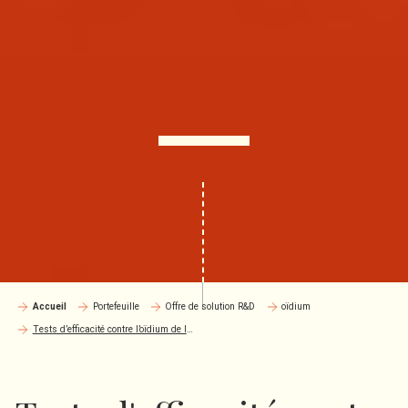
Accueil
Portefeuille
Offre de solution R&D
oïdium
Tests d’efficacité contre l’oïdium de la vigne