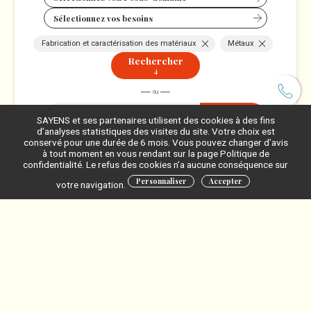
Sélectionnez vos besoins
Fabrication et caractérisation des matériaux
Métaux
Rechercher
4
Valider
SAYENS et ses partenaires utilisent des cookies à des fins
d’analyses statistiques des visites du site. Votre choix est
conservé pour une durée de 6 mois. Vous pouvez changer d’avis
à tout moment en vous rendant sur la page Politique de
confidentialité. Le refus des cookies n’a aucune conséquence sur
Personnaliser
Accepter
votre navigation.
GREEN SPS
Fabrication et caractérisation des matériaux
Métaux
Frittage
Frittage SPS de matériaux naturels pulvérulents | PROJET
TRANSFERE