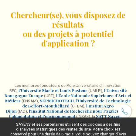
Chercheur(se), vous disposez de
résultats
ou des projets à potentiel
d’application ?
Les membres-fondateurs du Pôle Universitaire d’Innovation
l’Université Marie et Louis Pasteur
l’Université
BFC,
(UMLP),
Bourgogne Europe
l’École Nationale Supérieure d’Arts et
(UBE),
Métiers
SUPMICROTECH
l’Université de Technologie
(ENSAM),
,
de Belfort-Montbéliard
l’Institut Agro
(UTBM),
Dijon
l’Institut National de Recherche pour l’agriculture,
(IAD),
l’alimentation et l’environnement
SATT Sayens
(INRAE), la
et
DECA BFC
l’Incubateur régional de Bourgogne-Franche-Comté
, en
SAYENS et ses partenaires utilisent des cookies à des fins
CNRS
partenariat avec la Délégation Centre Est du
, ainsi que
d’analyses statistiques des visites du site. Votre choix est
Centres Hospitaliers Universitaires (CHU) de Besançon et
les
conservé pour une durée de 6 mois. Vous pouvez changer d’avis