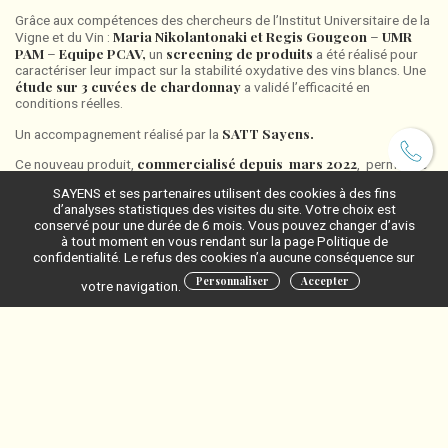
Grâce aux compétences des chercheurs de l’Institut Universitaire de la
Maria Nikolantonaki et Regis Gougeon
UMR
Vigne et du Vin :
–
PAM
Equipe PCAV,
screening de produits
–
un
a été réalisé pour
caractériser leur impact sur la stabilité oxydative des vins blancs. Une
étude sur 3 cuvées de chardonnay
a validé l’efficacité en
conditions réelles.
SATT Sayens.
Un accompagnement réalisé par la
commercialisé depuis mars 2022
Ce nouveau produit,
, permet de
préserver la fraicheur et le fruité des vins
sans
notes
SAYENS et ses partenaires utilisent des cookies à des fins
d’oxydation
. De belles perspectives pour les producteurs et
d’analyses statistiques des visites du site. Votre choix est
distributeurs de produits œnologiques pour répondre à la
conservé pour une durée de 6 mois. Vous pouvez changer d’avis
problématique de l’oxydation des vins blancs.
à tout moment en vous rendant sur la page Politique de
confidentialité. Le refus des cookies n’a aucune conséquence sur
Personnaliser
Accepter
votre navigation.
Le laboratoire PAM (Procédé Alimentaire et Microbiologiques)
est une unité mixte de recherche constituée de 3 équipes re cherche et
2 plateformes technologiques spécialisées dans le domaine des
aliments et du vin
de l’Université de Bourgogne et l’Institut Agro Dijon.
L’équipe PCAV ( Physico-Chimie de l’Aliment et du Vin) est spécialisé,
entre autre, dans la stabilité oxydative des vins.
OENOBRANDS
est une société qui conçoit et commercialise des
produits oenologiques. Oenobrands s’emploie à proposer aux
viticulteurs des solutions scientiques nouvelles.