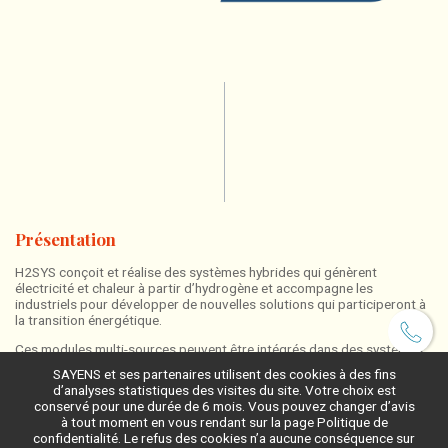
Présentation
H2SYS conçoit et réalise des systèmes hybrides qui génèrent
électricité et chaleur à partir d’hydrogène et accompagne les
industriels pour développer de nouvelles solutions qui participeront à
la transition énergétique.
Ces modules multi-sources peuvent être intégrés dans des systèmes
d’alimentation stationnaires ou nomades. Leur dimensionnement est
SAYENS et ses partenaires utilisent des cookies à des fins
personnalisé en fonction des besoins énergétiques pour des
d’analyses statistiques des visites du site. Votre choix est
puissances allant jusqu’à 10 kW.
conservé pour une durée de 6 mois. Vous pouvez changer d’avis
à tout moment en vous rendant sur la page Politique de
Cette approche permet de développer des solutions fiables,
confidentialité. Le refus des cookies n’a aucune conséquence sur
optimisées et non polluantes. Les solutions H2SYS remplacent les