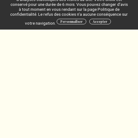
bipolaire qui est un trouble de l’humeur classé au 6ème rang mondial
conservé pour une durée de 6 mois. Vous pouvez changer d’avis
des handicaps (1 M et 1.5 M de personnes malades en France).
à tout moment en vous rendant sur la page Politique de
confidentialité. Le refus des cookies n’a aucune conséquence sur
Le coût direct (frais médicaux) de cette maladie chronique pour la
6900 € par an par patient
Personnaliser
Accepter
société Française est de l’ordre de
. Cette
votre navigation.
25% des coûts totaux
somme représente seulement
dus à cette
maladie. Aux US c’est la 3ème pathologie en terme de coût dus aux
absences au travail (devant le diabète).
Le lithium est prescris depuis les années 1970 comme stabilisateur
d’humeur. Son taux sanguin est contrôlé tous les 6 mois. C’est le
régulateur de l’humeur recommandé en première intention par la
majorité des guidelines internationales. Il existe cependant une
variabilité importante de la réponse thérapeutique (la prévention des
2/3 des patients
rechutes est suboptimale pour
). C’est un
médicament à index thérapeutique étroit (inefficace en dessous d’un
certain seuil et toxique au dessus), ce qui nécessite des surveillances
régulières des taux sanguins (prise de sang le matin à 8h). Du fait de
cette contrainte, en pratique courante, les taux sanguins sont
contrôlés en moyenne tous les 6 mois, ce qui donne un reflet très
imparfait de l’exposition au lithium. Une part importante de cette
variabilité de réponse pourrait être dû à ce monitoring imparfait.
aucun système
Actuellement
ne permet de contrôler régulièrement, à
domicile, si leur taux de lithium est adéquat. Un dispositif d’auto-
monitoring du lithium permettrait une meilleure observance du
traitement, un meilleur suivit des patients et une diminution du risque
de rechute.