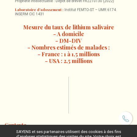
Propriété intellectuelle : Dépôt de brevet FR2210130 (2022)
Laboratoire d'adossement :
Institut FEMTO-ST – UMR 6174
INSERM CIC 1431
Mesure du taux de lithium salivaire
- A domicile
- DM-DIV
- Nombres estimés de malades :
- France : 1 à 1,5 millions
- USA : 2,5 millions
Contexte
SAYENS et ses partenaires utilisent des cookies à des fins
1 à 3 % de la population mondiale
On estime que
souffre de trouble
d’analyses statistiques des visites du site. Votre choix est