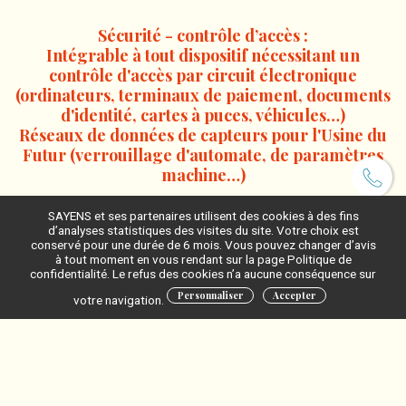
Sécurité - contrôle d’accès :
Intégrable à tout dispositif nécessitant un
contrôle d'accès par circuit électronique
(ordinateurs, terminaux de paiement, documents
d'identité, cartes à puces, véhicules…)
Réseaux de données de capteurs pour l'Usine du
Futur (verrouillage d'automate, de paramètres
machine…)
SAYENS et ses partenaires utilisent des cookies à des fins
d’analyses statistiques des visites du site. Votre choix est
conservé pour une durée de 6 mois. Vous pouvez changer d’avis
à tout moment en vous rendant sur la page Politique de
confidentialité. Le refus des cookies n’a aucune conséquence sur
Personnaliser
Accepter
votre navigation.
Contexte
Dans les comparateurs électroniques traditionnels, le code de