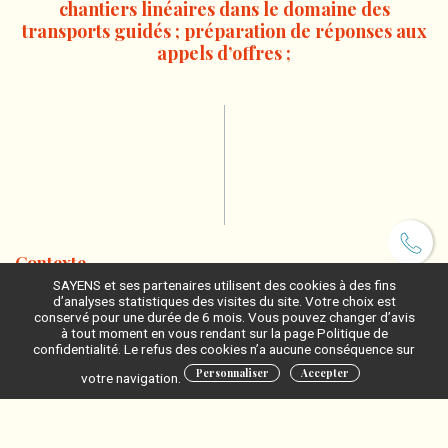
chantiers linéaires dans le domaine des
transports guidés ; préparation de réponses aux
appels d’offres ;
Contexte
SAYENS et ses partenaires utilisent des cookies à des fins
Des chantiers ferroviaires sont réalisés afin de rénover et moderniser
d’analyses statistiques des visites du site. Votre choix est
les infrastructures ferroviaires. Ces chantiers s’inscrivent dans un
conservé pour une durée de 6 mois. Vous pouvez changer d’avis
temps long, impliquent de multiples acteurs et sont effectués la nuit et
à tout moment en vous rendant sur la page Politique de
les jours fériés pour minimiser l’impact sur le trafic. Tout retard induit
confidentialité. Le refus des cookies n’a aucune conséquence sur
des pénalités coûteuses qui doivent être anticipées dans les réponses
Personnaliser
Accepter
aux Appels d’Offre (AO) et lors de la gestion quotidienne des
votre navigation.
chantiers.
La solution AI4RIM s’inscrit dans la gestion et la composition des
ressources humaines et matérielles en réponse aux AO afin de faire