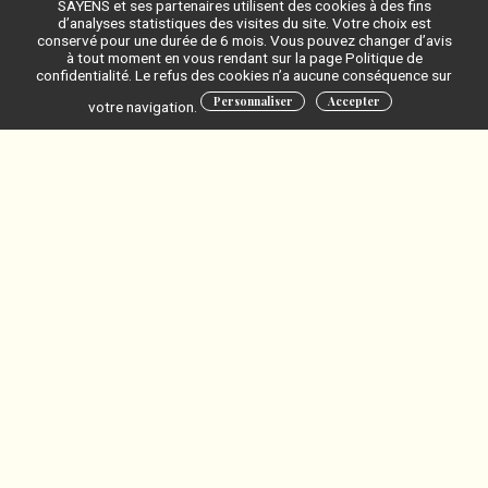
SAYENS et ses partenaires utilisent des cookies à des fins
d’analyses statistiques des visites du site. Votre choix est
conservé pour une durée de 6 mois. Vous pouvez changer d’avis
à tout moment en vous rendant sur la page Politique de
confidentialité. Le refus des cookies n’a aucune conséquence sur
Personnaliser
Accepter
votre navigation.
Petit déjeuner Détection-
Sensibilisation
en Bourgogne
Venez échanger, lors d’un petit déjeuner, sur la valorisation de vos
travaux de recherche, la gestion de vos données et la création de
startup issues de la recherche
jeudi 20 novembre 2025
Laboratoire FoAP | à partir de 10h30
26 Boulevard Dr Petitjean | 21000 DIJON