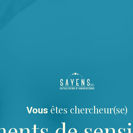
êtes chercheur(se)
Vous
ents de sensib