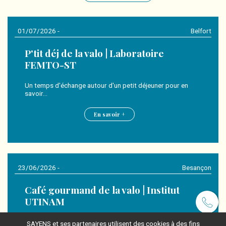
01/07/2026 -
Belfort
P'tit déj de la valo | Laboratoire
FEMTO-ST
Un temps d'échange autour d'un petit déjeuner pour en
savoir…
En savoir +
23/06/2026 -
Besançon
Café gourmand de la valo | Institut
UTINAM
Un temps d'échange autour d'un café gourmand pour en
SAYENS et ses partenaires utilisent des cookies à des fins