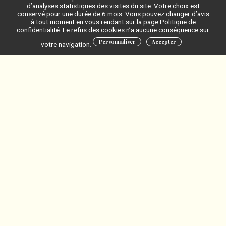
savoir…
d’analyses statistiques des visites du site. Votre choix est
conservé pour une durée de 6 mois. Vous pouvez changer d’avis
à tout moment en vous rendant sur la page Politique de
En savoir +
confidentialité. Le refus des cookies n’a aucune conséquence sur
Personnaliser
Accepter
votre navigation.
24/04/2026 -
Dijon
P'tit déj de la valo | Laboratoire ICMUB
Un temps d'échange autour d'un petit déjeuner pour en
savoir…
En savoir +
03/04/2026 -
Besançon
Café gourmand de la valo | Laboratoire